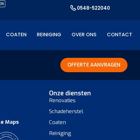
EN
0548-522040
COATEN
REINIGING
OVER ONS
CONTACT
OFFERTE AANVRAGEN
Onze diensten
Renovaties
Schadeherstel
le Maps
Coaten
Reiniging