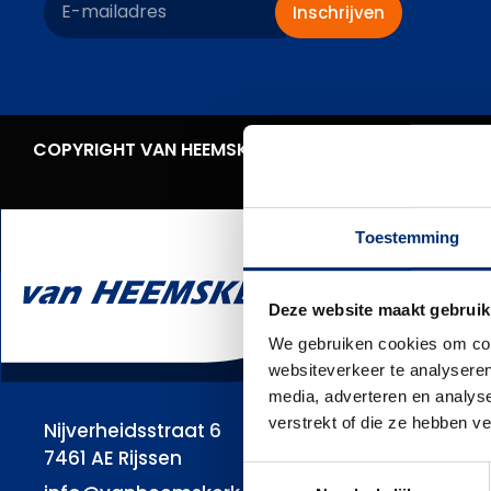
Inschrijven
COPYRIGHT VAN HEEMSKERK 2025
ALGEMENE VOOR
Toestemming
Deze website maakt gebruik
We gebruiken cookies om cont
websiteverkeer te analyseren
media, adverteren en analys
verstrekt of die ze hebben v
Nijverheidsstraat 6
7461 AE Rijssen
Toestemmingsselectie