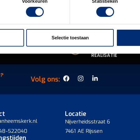
OFFERTE AANVRAGEN
Voorkeuren
Statistieken
Selectie toestaan
WAARDEN
VORMGEVING EN
REALISATIE
N?
Volg ons:
ct
Locatie
anheemskerk.nl
Nijverheidsstraat 6
548-522040
7461 AE Rijssen
ngstijden