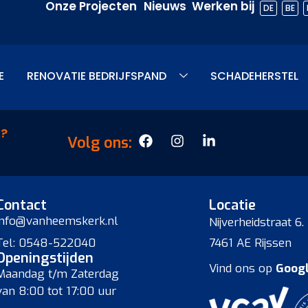
Onze Projecten
Nieuws
Werken bij
DE
BE
E
RENOVATIE BEDRIJFSPAND
SCHADEHERSTEL
N?
Volg ons:
Contact
Locatie
info@vanheemskerk.nl
Nijverheidstraat 6.
Tel: 0548-522040
7461 AE Rijssen
Openingstijden
Vind ons op
Goog
Maandag t/m Zaterdag
van 8:00 tot 17:00 uur