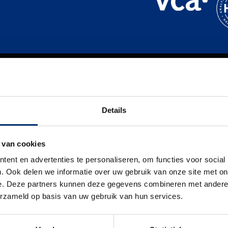
WAARDEN
VORMGEVING EN
REALISATIE
WAT KUNNEN WE VOOR U BETEKENEN?
Details
 van cookies
ent en advertenties te personaliseren, om functies voor social
OVER ONS
. Ook delen we informatie over uw gebruik van onze site met on
NIEUWS
e. Deze partners kunnen deze gegevens combineren met andere i
erzameld op basis van uw gebruik van hun services.
CONTACT