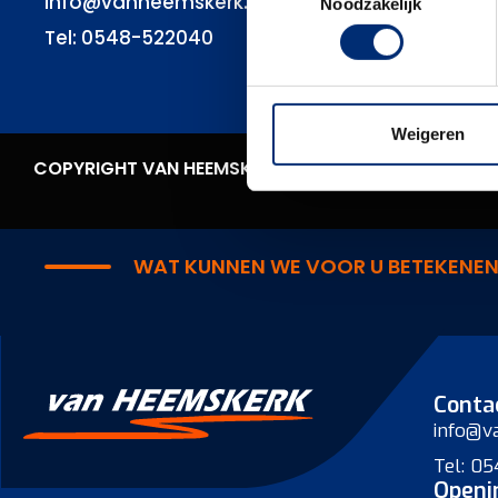
info@vanheemskerk.nl
Noodzakelijk
Tel: 0548-522040
Weigeren
COPYRIGHT VAN HEEMSKERK 2024
ALGEMENE VOOR
WAT KUNNEN WE VOOR U BETEKENE
Conta
info@v
Tel: 0
Openi