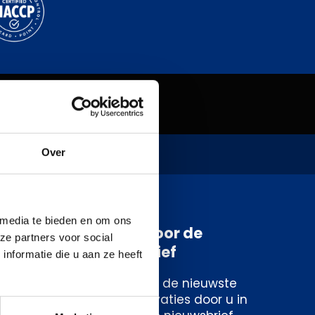
0548-522040
Over
 media te bieden en om ons
Schrijf je in voor de
ze partners voor social
nieuwsbrief
nformatie die u aan ze heeft
Blijf op de hoogte van de nieuwste
ontwikkelingen en innovaties door u in