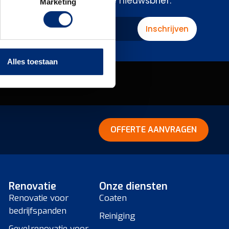
te schrijven voor onze nieuwsbrief.
Marketing
Inschrijven
Alles toestaan
OFFERTE AANVRAGEN
Renovatie
Onze diensten
Renovatie voor
Coaten
bedrijfspanden
Reiniging
Gevelrenovatie voor