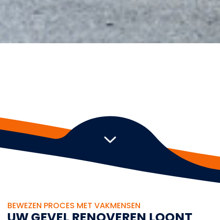
BEWEZEN PROCES MET VAKMENSEN
U
W
G
E
V
E
L
R
E
N
O
V
E
R
E
N
L
O
O
N
T