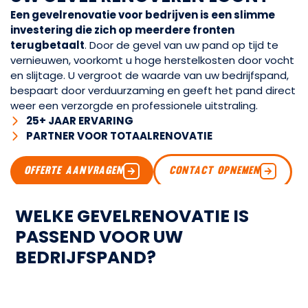
Een gevelrenovatie voor bedrijven is een slimme
investering die zich op meerdere fronten
terugbetaalt
. Door de gevel van uw pand op tijd te
vernieuwen, voorkomt u hoge herstelkosten door vocht
en slijtage. U vergroot de waarde van uw bedrijfspand,
bespaart door verduurzaming en geeft het pand direct
weer een verzorgde en professionele uitstraling.
25+ JAAR ERVARING
PARTNER VOOR TOTAALRENOVATIE
OFFERTE AANVRAGEN
CONTACT OPNEMEN
W
E
L
K
E
G
E
V
E
L
R
E
N
O
V
A
T
I
E
I
S
P
A
S
S
E
N
D
V
O
O
R
U
W
B
E
D
R
I
J
F
S
P
A
N
D
?