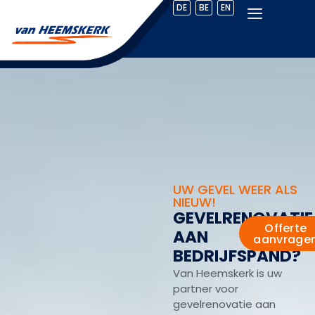
DE
BE
EN
UW GEVEL WEER ALS
NIEUW!
G
E
V
E
L
R
E
N
O
V
A
T
I
E
Offerte
A
A
N
aanvrage
B
E
D
R
I
J
F
S
P
A
N
D
?
Van Heemskerk is uw
partner voor
gevelrenovatie aan