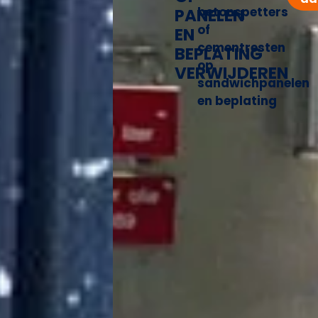
betonspetters
PANELEN
of
EN
cementresten
BEPLATING
op
VERWIJDEREN
sandwichpanelen
en beplating