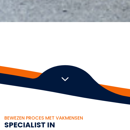
BEWEZEN PROCES MET VAKMENSEN
S
P
E
C
I
A
L
I
S
T
I
N