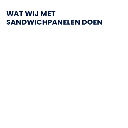
W
A
T
W
I
J
M
E
T
S
A
N
D
W
I
C
H
P
A
N
E
L
E
N
D
O
E
N