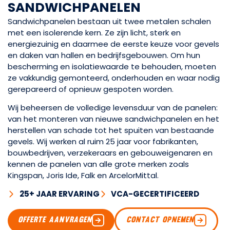
S
A
N
D
W
I
C
H
P
A
N
E
L
E
N
Sandwichpanelen bestaan uit twee metalen schalen
met een isolerende kern. Ze zijn licht, sterk en
energiezuinig en daarmee de eerste keuze voor gevels
en daken van hallen en bedrijfsgebouwen. Om hun
bescherming en isolatiewaarde te behouden, moeten
ze vakkundig gemonteerd, onderhouden en waar nodig
gerepareerd of opnieuw gespoten worden.
Wij beheersen de volledige levensduur van de panelen:
van het monteren van nieuwe sandwichpanelen en het
herstellen van schade tot het spuiten van bestaande
gevels. Wij werken al ruim 25 jaar voor fabrikanten,
bouwbedrijven, verzekeraars en gebouweigenaren en
kennen de panelen van alle grote merken zoals
Kingspan, Joris Ide, Falk en ArcelorMittal.
25+ JAAR ERVARING
VCA-GECERTIFICEERD
OFFERTE AANVRAGEN
CONTACT OPNEMEN