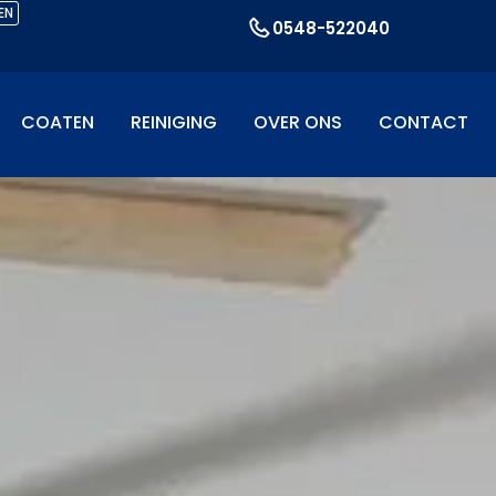
EN
0548-522040
COATEN
REINIGING
OVER ONS
CONTACT