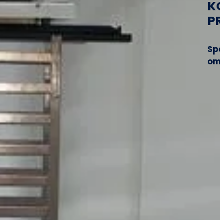
K
P
Sp
om