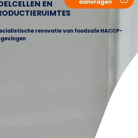
aanvragen
OELCELLEN EN
RODUCTIERUIMTES
ecialistische renovatie van foodsafe HACCP-
gevingen