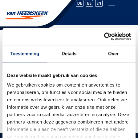
DE
BE
EN
Schadeherstel
overheaddeur
Toestemming
Details
Over
Almelo
Deze website maakt gebruik van cookies
Niet alleen (sandwich)panelen, maar ook
We gebruiken cookies om content en advertenties te
overheaddeuren lenen zich uitstekend voor het
personaliseren, om functies voor social media te bieden
herstel waar Van Heemskerk in gespecialiseerd is.
en om ons websiteverkeer te analyseren. Ook delen we
Want ook overheaddeuren ontkomen soms niet aan
informatie over uw gebruik van onze site met onze
schade! Deze overheaddeur van een goede klant in
partners voor social media, adverteren en analyse. Deze
Almelo was na het herstel en overspuiten weer als
partners kunnen deze gegevens combineren met andere
nieuw!
informatie die u aan ze heeft verstrekt of die ze hebben
verzameld op basis van uw gebruik van hun services.