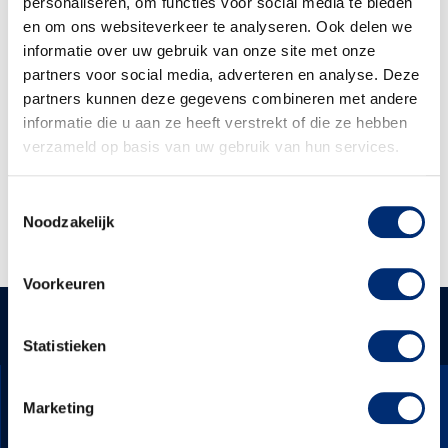
panelen van de buitengevel van hun koel- en vriescel.
personaliseren, om functies voor social media te bieden
De volgende processen zijn uitgevoerd:
en om ons websiteverkeer te analyseren. Ook delen we
informatie over uw gebruik van onze site met onze
– Demonteren van de dakkappen
partners voor social media, adverteren en analyse. Deze
partners kunnen deze gegevens combineren met andere
– Losmaken van de dakbedekking
informatie die u aan ze heeft verstrekt of die ze hebben
– Demonteren van de beschadigde panelen
verzameld op basis van uw gebruik van hun services.
– Leveren en monteren van de nieuwe panelen
Toestemmingsselectie
– Terugplaatsen van de dakkappen
Noodzakelijk
– Afvoeren van de oude panelen
Voorkeuren
WAT KUNNEN WE VOOR U
OFFERTE AANVRAGEN
BETEKENEN?
Statistieken
Marketing