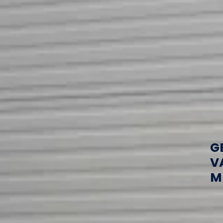
G
V
M