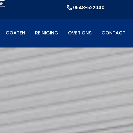
EN
0548-522040
COATEN
REINIGING
OVER ONS
CONTACT