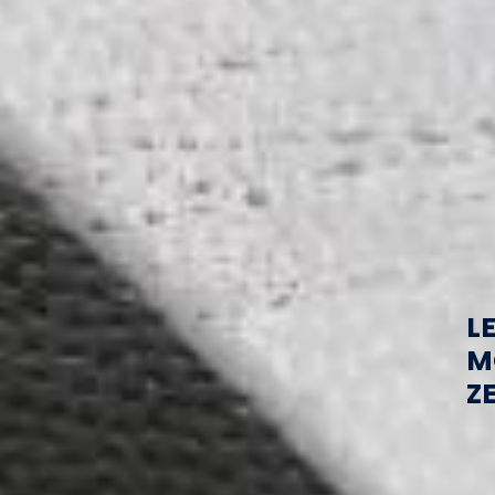
L
M
Z