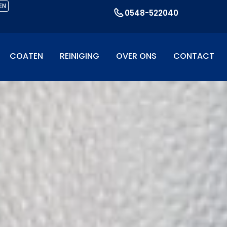
EN
0548-522040
COATEN
REINIGING
OVER ONS
CONTACT