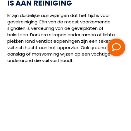
IS AAN REINIGING
Er zijn duidelijke aanwijzingen dat het tijd is voor
gevelreiniging. Eén van de meest voorkomende
signalen is verkleuring van de gevelplaten of
baksteen. Donkere strepen onder ramen of lichte
plekken rond ventilatieopeningen zijn een teken dat
vuil zich hecht aan het oppervlak. Ook groene
aanslag of mosvorming wijzen op een vochtige
ondergrond die vuil vasthoudt.
Wanneer vuil of aanslag niet tijdig wordt verwijderd,
kunnen materialen aangetast raken. Vocht kan in
voegen of panelen trekken, waardoor er scheurtjes
ontstaan of coating loslaat. Dit gebeurt vaak
ongemerkt, maar kan uiteindelijk leiden tot hoge
herstelkosten. Op de pagina
gevelherstel
lees je hoe
Van Heemskerk zulke schade voorkomt en herstelt.
DE ROL VAN