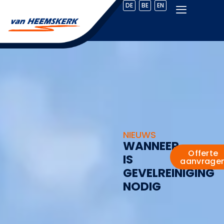
DE
BE
EN
NIEUWS
W
A
N
N
E
E
R
Offerte
I
S
aanvrage
G
E
V
E
L
R
E
I
N
I
G
I
N
G
N
O
D
I
G